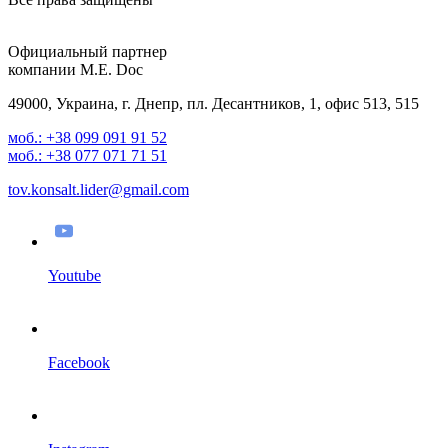
Официальный партнер
компании M.E. Doc
49000
,
Украина, г. Днепр,
пл. Десантников, 1, офис 513, 515
моб.: +38 099 091 91 52
моб.: +38 077 071 71 51
tov.konsalt.lider@gmail.com
Youtube
Facebook